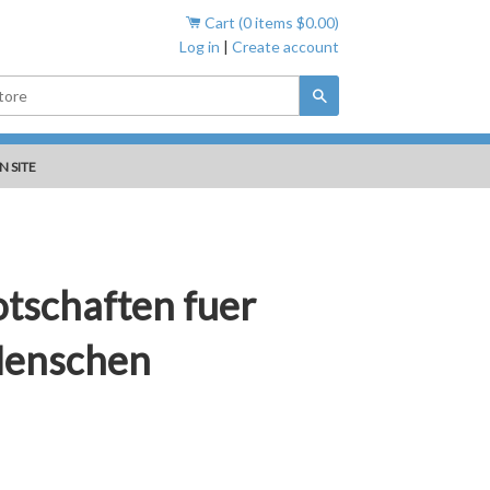
Cart (
0
items
$0.00
)
Log in
|
Create account
Search
N SITE
otschaften fuer
Menschen