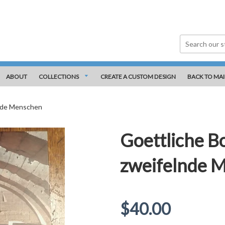
ABOUT
COLLECTIONS
CREATE A CUSTOM DESIGN
BACK TO MAI
lnde Menschen
Goettliche B
zweifelnde 
Regular
$40.00
price